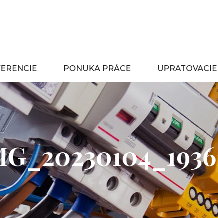
štalácie, požiarna signalizácia, zabezpečovacie a kamerové syst
IMERA
FERENCIE
PONUKA PRÁCE
UPRATOVACIE
MG_20230104_1936
POSTED
ON