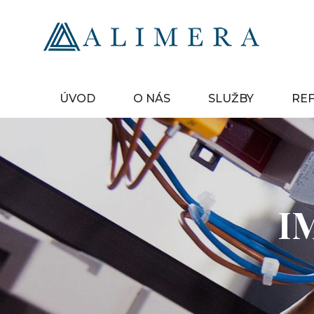
Skip
to
content
elektroin
AL
ÚVOD
O NÁS
SLUŽBY
RE
I