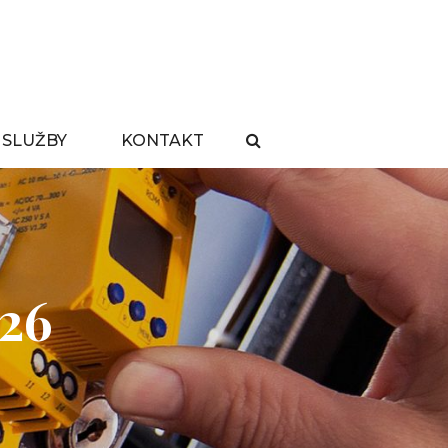
émy
 SLUŽBY
KONTAKT
Search
26