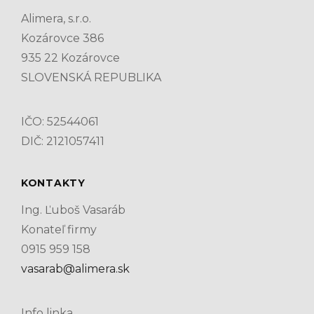
Alimera, s.r.o.
Kozárovce 386
935 22 Kozárovce
SLOVENSKÁ REPUBLIKA
IČO: 52544061
DIČ: 2121057411
KONTAKTY
Ing. Ľuboš Vasaráb
Konateľ firmy
0915 959 158
vasarab@alimera.sk
Info linka