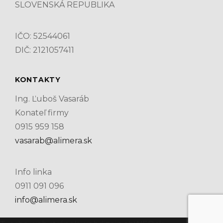
SLOVENSKÁ REPUBLIKA
IČO: 52544061
DIČ: 2121057411
KONTAKTY
Ing. Ľuboš Vasaráb
Konateľ firmy
0915 959 158
vasarab@alimera.sk
Info linka
0911 091 096
info@alimera.sk