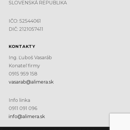
SLOVENSKÁ REPUBLIKA
IČO: 52544061
DIČ: 2121057411
KONTAKTY
Ing. Ľuboš Vasaráb
Konateľ firmy
0915 959 158
vasarab@alimera.sk
Info linka
0911 091 096
info@alimera.sk