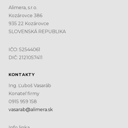
Alimera, s.r.o.
Kozárovce 386
935 22 Kozárovce
SLOVENSKÁ REPUBLIKA
IČO: 52544061
DIČ: 2121057411
KONTAKTY
Ing. Ľuboš Vasaráb
Konateľ firmy
0915 959 158
vasarab@alimera.sk
Info linka